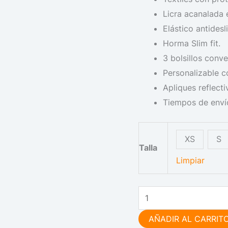
Licra acanalada 
Elástico antidesl
Horma Slim fit.
3 bolsillos conve
Personalizable c
Apliques reflecti
Tiempos de envío
XS
S
Talla
Limpiar
AÑADIR AL CARRIT