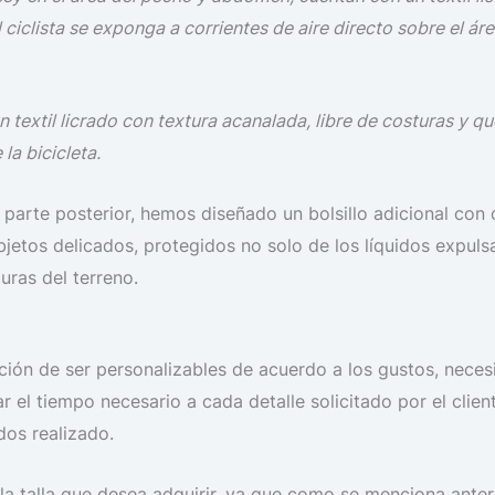
el ciclista se exponga a corrientes de aire directo sobre el 
textil licrado con textura acanalada, libre de costuras y que
la bicicleta.
la parte posterior, hemos diseñado un bolsillo adicional co
bjetos delicados, protegidos no solo de los líquidos expuls
uras del terreno.
ión de ser personalizables de acuerdo a los gustos, necesi
r el tiempo necesario a cada detalle solicitado por el cl
dos realizado.
s la talla que desea adquirir, ya que como se menciona ant