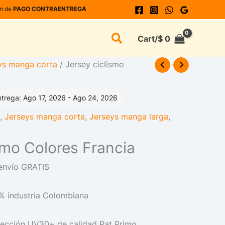
ón de
PAGO CONTRAENTREGA
Buscar
Cart/
$
0
ys manga corta
/ Jersey ciclismo
trega: Ago 17, 2026 - Ago 24, 2026
,
Jerseys manga corta
,
Jerseys manga larga
,
smo Colores Francia
envío GRATIS
% industria Colombiana
tección UV30+ de calidad Pat Primo.