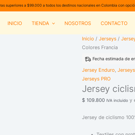
Jersey
as superiores a $99.000 a todos los destinos nacionales en Colombia con opci
ciclismo
Colores
INICIO
TIENDA
NOSOTROS
CONTACTO
Francia
Inicio
/
Jerseys
/
Jerse
cantidad
Colores Francia
Fecha estimada de en
Jersey Enduro
,
Jerseys
Jerseys PRO
Jersey cicli
$
109.800
y 
IVA incluido
Jersey de ciclismo 100
Textiles con pro