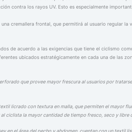
ión contra los rayos UV. Esto es especialmente importante
na cremallera frontal, que permitirá al usuario regular la v
ados de acuerdo a las exigencias que tiene el ciclismo como
iferentes ubicados estratégicamente en cada una de las zo
perforado que provee mayor frescura al usuarios por tratars
xtil licrado con textura en malla, que permiten el mayor flui
al ciclista la mayor cantidad de tiempo fresco, seco y libre 
rsey en el área del pecho y abdomen, cuentan con un textil lis