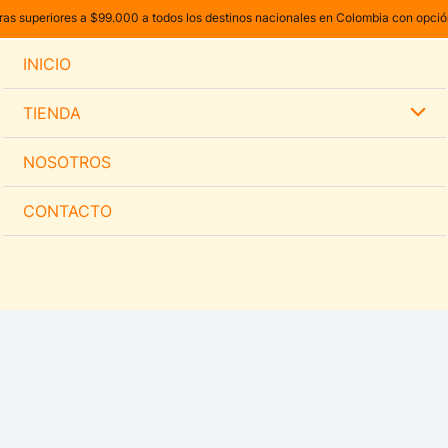
as superiores a $99.000 a todos los destinos nacionales en Colombia con opci
INICIO
TIENDA
NOSOTROS
CONTACTO