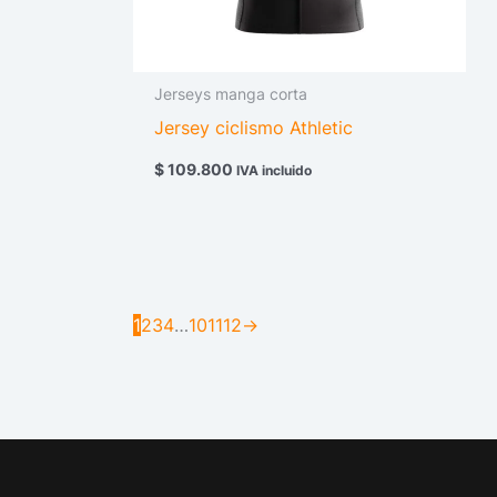
Jerseys manga corta
Jersey ciclismo Athletic
$
109.800
IVA incluido
1
2
3
4
…
10
11
12
→