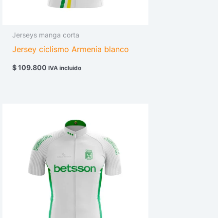
Jerseys manga corta
Jersey ciclismo Armenia blanco
$
109.800
IVA incluido
Price
range:
$ 109.800
through
$ 114.800