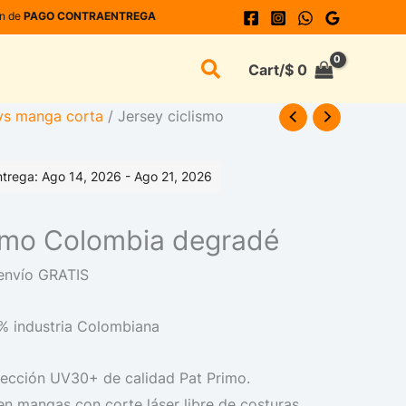
ón de
PAGO CONTRAENTREGA
Buscar
Cart/
$
0
ys manga corta
/ Jersey ciclismo
trega: Ago 14, 2026 - Ago 21, 2026
ismo Colombia degradé
envío GRATIS
% industria Colombiana
tección UV30+ de calidad Pat Primo.
en mangas con corte láser libre de costuras.