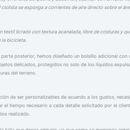
el ciclista se exponga a corrientes de aire directo sobre el 
textil licrado con textura acanalada, libre de costuras y que
la bicicleta.
la parte posterior, hemos diseñado un bolsillo adicional co
bjetos delicados, protegidos no solo de los líquidos expuls
uras del terreno.
ión de ser personalizables de acuerdo a los gustos, necesi
r el tiempo necesario a cada detalle solicitado por el cl
dos realizado.
s la talla que desea adquirir, ya que como se menciona ant