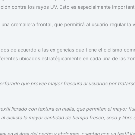
ión contra los rayos UV. Esto es especialmente importante
na cremallera frontal, que permitirá al usuario regular la v
ados de acuerdo a las exigencias que tiene el ciclismo como
iferentes ubicados estratégicamente en cada una de las zo
perforado que provee mayor frescura al usuarios por tratars
xtil licrado con textura en malla, que permiten el mayor flui
al ciclista la mayor cantidad de tiempo fresco, seco y libre 
rsey en el área del pecho y abdomen, cuentan con un textil lis