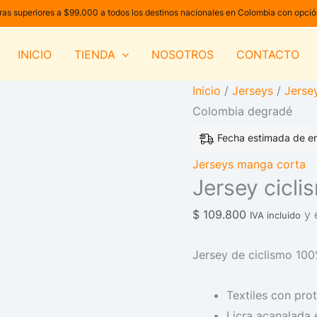
Jersey
as superiores a $99.000 a todos los destinos nacionales en Colombia con opci
ciclismo
Colombia
INICIO
TIENDA
NOSOTROS
CONTACTO
degradé
Inicio
/
Jerseys
/
Jerse
cantidad
Colombia degradé
Fecha estimada de en
Jerseys manga corta
Jersey cicl
$
109.800
y 
IVA incluido
Jersey de ciclismo 100
Textiles con pro
Licra acanalada 