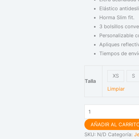
Elástico antidesl
Horma Slim fit.
3 bolsillos conve
Personalizable c
Apliques reflecti
Tiempos de envío
XS
S
Talla
Limpiar
AÑADIR AL CARRIT
SKU:
N/D
Categoría:
J